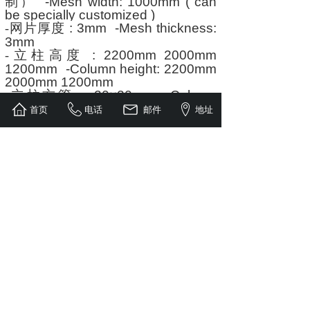
制）
-Mesh width: 1000mm ( can
be specially customized )
网片厚度
: 3mm -Mesh thickness:
-
3mm
立柱高度
: 2200mm 2000mm
-
1200mm -Column height: 2200mm
2000mm 1200mm
立柱方管
: 20×20mm -Column
-
square tube: 20×20mm
首页
电话
邮件
地址
上一个：
无
下一个：
无
工厂直销 / 质量保障 / 现货供应
电话：周总15153186611
邮箱：15153186611@163.com
生产地址：山东省德州市齐河县表白寺镇建邦大