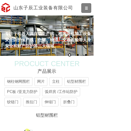
山东子辰工业装备有限公司
专注于机器人及自动生产线，机床及机加工设备
安全防护生产线，仓储、物流、交通运输等人身
安全和财产防护等三大领域。
PROCUCT CENTER
产品展示
钢柱钢网围栏
网片
立柱
铝型材围栏
PC板 /亚克力防护
弧焊房 /工作站防护
铰链门
推拉门
伸缩门
折叠门
铝型材围栏