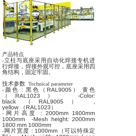
产品特点
立柱与底座采用自动化焊接专机进
-
行焊接，焊接外观可控，底座采用四
角结构，固定牢固。
技术参数
Technical parameter
颜色
:
黑色（
RAL9005
） 黄色
-
（
RAL1023
）
-Color:
black
（
RAL9005
）
,
yellow
（
RAL1023
）
网片高度
: 2000mm 1800mm
-
1000mm -Mesh height: 2000mm
1800 mm 1000mm
网片宽度
: 1000mm
（可以特殊定
-