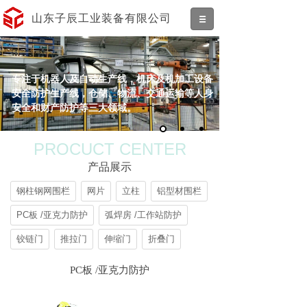
山东子辰工业装备有限公司
专注于机器人及自动生产线，机床及机加工设备
安全防护生产线，仓储、物流、交通运输等人身
安全和财产防护等三大领域。
PROCUCT CENTER
产品展示
钢柱钢网围栏
网片
立柱
铝型材围栏
PC板 /亚克力防护
弧焊房 /工作站防护
铰链门
推拉门
伸缩门
折叠门
PC板 /亚克力防护