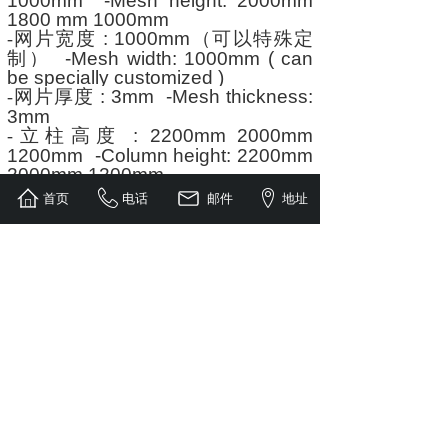
1000mm -Mesh height: 2000mm
1800 mm 1000mm
网片宽度
: 1000mm
（可以特殊定
-
制）
-Mesh width: 1000mm ( can
be specially customized )
网片厚度
: 3mm -Mesh thickness:
-
3mm
立柱高度
: 2200mm 2000mm
-
1200mm -Column height: 2200mm
2000mm 1200mm
立柱方管
: 20×20mm -Column
-
首页
电话
邮件
地址
square tube: 20×20mm
上一个：
无
下一个：
无
工厂直销 / 质量保障 / 现货供应
电话：周总15153186611