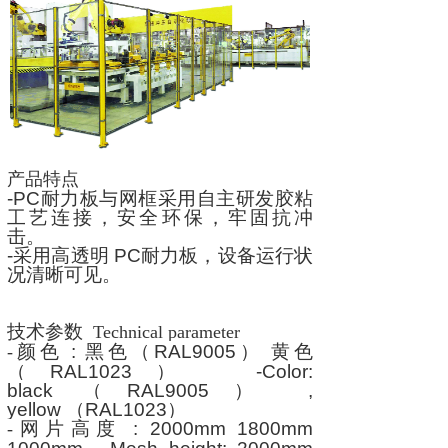
产品特点
-PC
耐力板与网框采用自主研发胶粘
工艺连接，安全环保，牢固抗冲
击。
-
采用高透明
PC
耐力板，设备运行状
况清晰可见。
技术参数
Technical parameter
颜色
:
黑色（
RAL9005
） 黄色
-
（
RAL1023
）
-Color:
black
（
RAL9005
）
,
yellow
（
RAL1023
）
网片高度
: 2000mm 1800mm
-