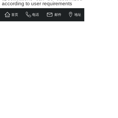
according to user requirements
首页
电话
邮件
地址
上一个：
双开伸缩门
下一个：
无
工厂直销 / 质量保障 / 现货供应
电话：周总15153186611
邮箱：15153186611@163.com
生产地址：山东省德州市齐河县表白寺镇建邦大
道5号创业园内1-1
COPYRIGHT ©2020
山东子辰工业装备有限公司
鲁ICP备2023022669号
ALL Right Reserved