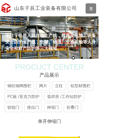
山东子辰工业装备有限公司
专注于机器人及自动生产线，机床及机加工设备
安全防护生产线，仓储、物流、交通运输等人身
安全和财产防护等三大领域。
PROCUCT CENTER
产品展示
钢柱钢网围栏
网片
立柱
铝型材围栏
PC板 /亚克力防护
弧焊房 /工作站防护
铰链门
推拉门
伸缩门
折叠门
单开伸缩门