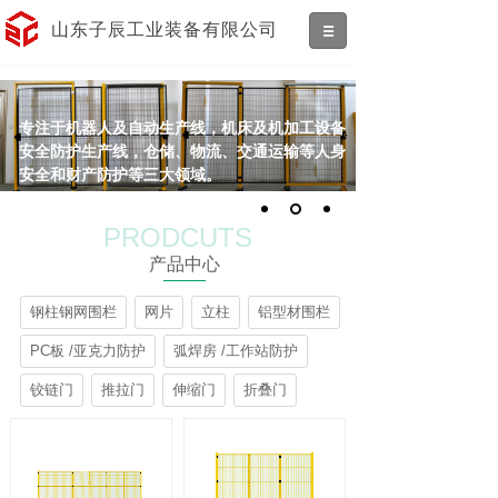
山东子辰工业装备有限公司
专注于机器人及自动生产线，机床及机加工设备
安全防护生产线，仓储、物流、交通运输等人身
安全和财产防护等三大领域。
PRODCUTS
产品中心
钢柱钢网围栏
网片
立柱
铝型材围栏
PC板 /亚克力防护
弧焊房 /工作站防护
铰链门
推拉门
伸缩门
折叠门